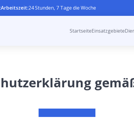
:
Arbeitszeit:
24 Stunden, 7 Tage die Woche
Startseite
Einsatzgebiete
Die
chutzerklärung gemä